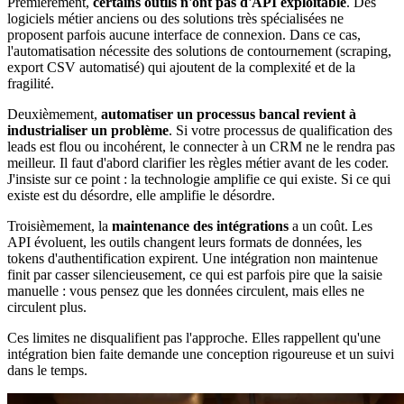
Premièrement,
certains outils n'ont pas d'API exploitable
. Des
logiciels métier anciens ou des solutions très spécialisées ne
proposent parfois aucune interface de connexion. Dans ce cas,
l'automatisation nécessite des solutions de contournement (scraping,
export CSV automatisé) qui ajoutent de la complexité et de la
fragilité.
Deuxièmement,
automatiser un processus bancal revient à
industrialiser un problème
. Si votre processus de qualification des
leads est flou ou incohérent, le connecter à un CRM ne le rendra pas
meilleur. Il faut d'abord clarifier les règles métier avant de les coder.
J'insiste sur ce point : la technologie amplifie ce qui existe. Si ce qui
existe est du désordre, elle amplifie le désordre.
Troisièmement, la
maintenance des intégrations
a un coût. Les
API évoluent, les outils changent leurs formats de données, les
tokens d'authentification expirent. Une intégration non maintenue
finit par casser silencieusement, ce qui est parfois pire que la saisie
manuelle : vous pensez que les données circulent, mais elles ne
circulent plus.
Ces limites ne disqualifient pas l'approche. Elles rappellent qu'une
intégration bien faite demande une conception rigoureuse et un suivi
dans le temps.