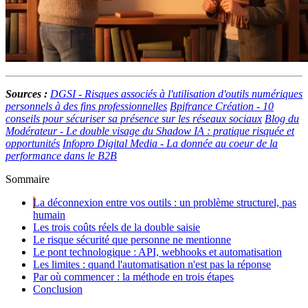
Sources :
DGSI - Risques associés à l'utilisation d'outils numériques
personnels à des fins professionnelles
Bpifrance Création - 10
conseils pour sécuriser sa présence sur les réseaux sociaux
Blog du
Modérateur - Le double visage du Shadow IA : pratique risquée et
opportunités
Infopro Digital Media - La donnée au coeur de la
performance dans le B2B
Sommaire
La déconnexion entre vos outils : un problème structurel, pas
humain
Les trois coûts réels de la double saisie
Le risque sécurité que personne ne mentionne
Le pont technologique : API, webhooks et automatisation
Les limites : quand l'automatisation n'est pas la réponse
Par où commencer : la méthode en trois étapes
Conclusion