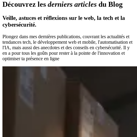
D
é
c
o
u
v
r
e
z
l
e
s
d
e
r
n
i
e
r
s
a
r
t
i
c
l
e
s
d
u
B
l
o
g
Veille, astuces et réflexions sur le web, la tech et la
cybersécurité.
Plongez dans mes dernières publications, couvrant les actualités et
tendances tech, le développement web et mobile, l'automatisation et
l'IA, mais aussi des anecdotes et des conseils en cybersécurité. Il y
en a pour tous les goûts pour rester à la pointe de l'innovation et
optimiser ta présence en ligne