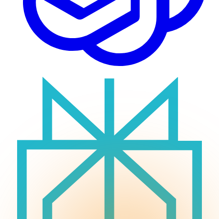
Logiciel métier
Audit de Cybersécurité
Réalisations
Tout
Créations de sites internet
Projets d'applications iOS & Android
Plateformes métiers personnalisées
Blog
Tout
Actualités & Tendances Tech
Développement Web & Mobile
Automatisation, IA & Outils
Anecdotes & Perles du Web
Cybersécurité
Qui suis-je ?
Me contacter