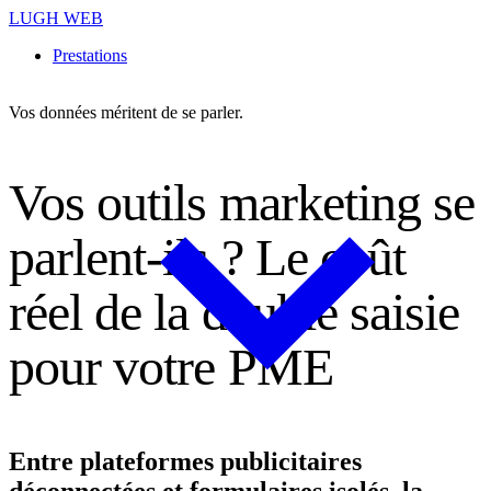
LUGH WEB
Prestations
Vos données méritent de se parler.
V
o
s
o
u
t
i
l
s
m
a
r
k
e
t
i
n
g
s
e
p
a
r
l
e
n
t
-
i
l
s
?
L
e
c
o
û
t
r
é
e
l
d
e
l
a
d
o
u
b
l
e
s
a
i
s
i
e
p
o
u
r
v
o
t
r
e
P
M
E
Entre plateformes publicitaires