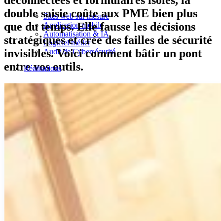
déconnectées et formulaires isolés, la
double saisie coûte aux PME bien plus
Sites web sur mesure
que du temps. Elle fausse les décisions
Application mobile
Automatisation & IA
stratégiques et crée des failles de sécurité
Logiciel métier
invisibles. Voici comment bâtir un pont
Audit de Cybersécurité
entre vos outils.
Réalisations