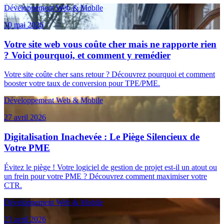
Développement Web & Mobile
10 mai 2026
Votre site web vous coûte cher mais ne rapporte rien
? Voici pourquoi, et comment y remédier
Votre site coûte cher sans retour ? Découvrez pourquoi et comment
booster votre taux de conversion pour TPE/PME.
Développement Web & Mobile
27 avril 2026
Digitalisation Inachevée : Le Piège Silencieux de
Votre PME
Évitez le piège ! Votre logiciel de gestion de projet est-il un atout ou
un frein pour votre PME ? Découvrez comment maximiser votre
CTR.
Développement Web & Mobile
23 avril 2026