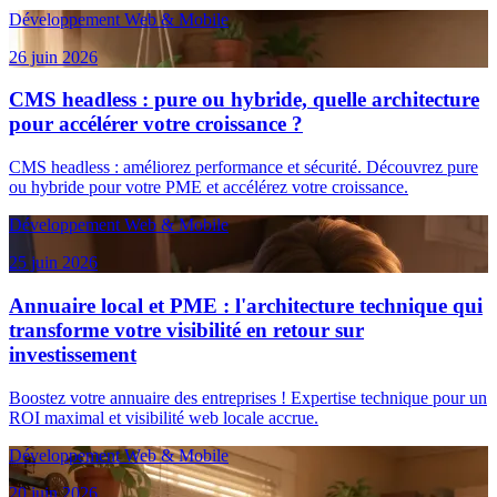
Développement Web & Mobile
26 juin 2026
CMS headless : pure ou hybride, quelle architecture
pour accélérer votre croissance ?
CMS headless : améliorez performance et sécurité. Découvrez pure
ou hybride pour votre PME et accélérez votre croissance.
Développement Web & Mobile
25 juin 2026
Annuaire local et PME : l'architecture technique qui
transforme votre visibilité en retour sur
investissement
Boostez votre annuaire des entreprises ! Expertise technique pour un
ROI maximal et visibilité web locale accrue.
Développement Web & Mobile
20 juin 2026