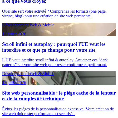
à ce que vous croyez
Quel site sert votre activité ? Comprenez les formats (one page,
vitrine, blog) pour une création de site web pertinente.
Développement Web & Mobile
14 juillet 2026
Scroll infini et autoplay : pourquoi l'UE veut les
interdire et ce que ça change pour votre site
L'UE veut interdire scroll infini & autoplay. Anticipez ces "dark
patterns" sur votre site web pour rester conforme et performant.
Développement Web & Mobile
12 juillet 2026
Site web personnalisable : le piège caché de la lenteur
et de la complexité technique
Évitez les pièges de la personnalisation excessive. Votre création de
site web doit rester performante et sécurisée.