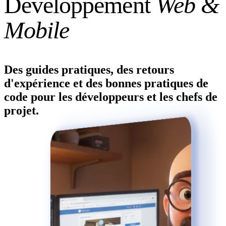
D
é
v
e
l
o
p
p
e
m
e
n
t
W
e
b
&
M
o
b
i
l
e
Des guides pratiques, des retours
d'expérience et des bonnes pratiques de
code pour les développeurs et les chefs de
projet.