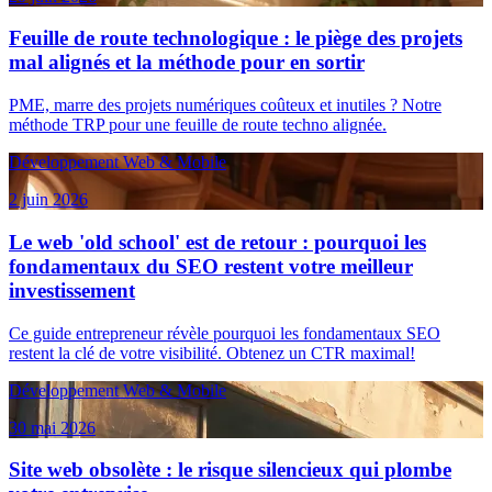
Feuille de route technologique : le piège des projets
mal alignés et la méthode pour en sortir
PME, marre des projets numériques coûteux et inutiles ? Notre
méthode TRP pour une feuille de route techno alignée.
Développement Web & Mobile
2 juin 2026
Le web 'old school' est de retour : pourquoi les
fondamentaux du SEO restent votre meilleur
investissement
Ce guide entrepreneur révèle pourquoi les fondamentaux SEO
restent la clé de votre visibilité. Obtenez un CTR maximal!
Développement Web & Mobile
30 mai 2026
Site web obsolète : le risque silencieux qui plombe