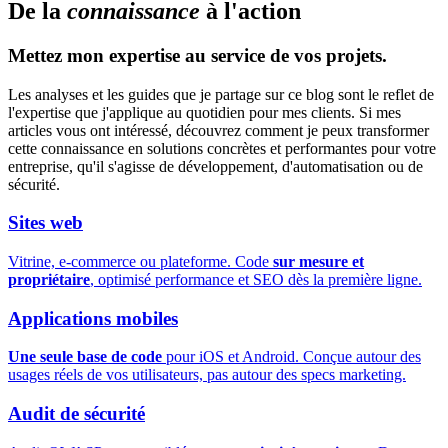
D
e
l
a
c
o
n
n
a
i
s
s
a
n
c
e
à
l
'
a
c
t
i
o
n
Mettez mon expertise au service de vos projets.
Les analyses et les guides que je partage sur ce blog sont le reflet de
l'expertise que j'applique au quotidien pour mes clients. Si mes
articles vous ont intéressé, découvrez comment je peux transformer
cette connaissance en solutions concrètes et performantes pour votre
entreprise, qu'il s'agisse de développement, d'automatisation ou de
sécurité.
Sites web
Vitrine, e-commerce ou plateforme. Code
sur mesure et
propriétaire
, optimisé performance et SEO dès la première ligne.
Applications mobiles
Une seule base de code
pour iOS et Android. Conçue autour des
usages réels de vos utilisateurs, pas autour des specs marketing.
Audit de sécurité