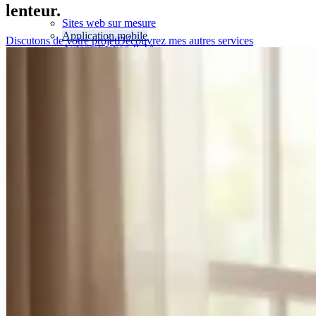
lenteur.
Sites web sur mesure
Application mobile
Discutons de votre projet
Découvrez mes autres services
Automatisation & IA
Logiciel métier
Audit de Cybersécurité
Réalisations