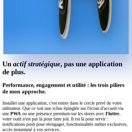
U
n
a
c
t
i
f
s
t
r
a
t
é
g
i
q
u
e
,
p
a
s
u
n
e
a
p
p
l
i
c
a
t
i
o
n
d
e
p
l
u
s
.
Performance, engagement et utilité : les trois piliers
de mon approche.
Installer une application, c'est entrer dans le cercle privé de votre
utilisateur. Que ce soit une icône épinglée sur l'écran d'accueil via
une
PWA
ou une présence premium sur les stores avec
Flutter
,
votre outil n'est pas là pour faire joli. Il est là pour servir :
notifications push pour réengager, fonctionnalités métier exclusives,
accès instantané à vos services.