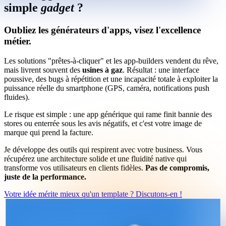
Logiciel métier
s
i
m
p
l
e
g
a
d
g
e
t
?
Audit de Cybersécurité
Réalisations
Oubliez les générateurs d'apps, visez l'excellence
métier.
Les solutions "prêtes-à-cliquer" et les app-builders vendent du rêve,
Tout
mais livrent souvent des
usines à gaz
. Résultat : une interface
Créations de sites internet
poussive, des bugs à répétition et une incapacité totale à exploiter la
Projets d'applications iOS & Android
puissance réelle du smartphone (GPS, caméra, notifications push
Plateformes métiers personnalisées
fluides).
Blog
Le risque est simple : une app générique qui rame finit bannie des
stores ou enterrée sous les avis négatifs, et c'est votre image de
Tout
marque qui prend la facture.
Actualités & Tendances Tech
Développement Web & Mobile
Je développe des outils qui respirent avec votre business. Vous
Automatisation, IA & Outils
récupérez une architecture solide et une fluidité native qui
Anecdotes & Perles du Web
transforme vos utilisateurs en clients fidèles.
Pas de compromis,
Cybersécurité
juste de la performance.
Qui suis-je ?
Votre idée mérite mieux qu'un template ? Discutons-en !
Me contacter