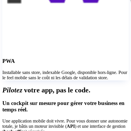
PWA
Installable sans store, indexable Google, disponible hors-ligne. Pour
le feel mobile sans le coût ni les délais de validation store.
P
i
l
o
t
e
z
v
o
t
r
e
a
p
p
,
p
a
s
l
e
c
o
d
e
.
Un cockpit sur mesure pour gérer votre business en
temps réel.
Une application mobile doit vivre. Pour vous donner une autonomie
totale, je bâtis un moteur invisible (
API
) et une interface de gestion