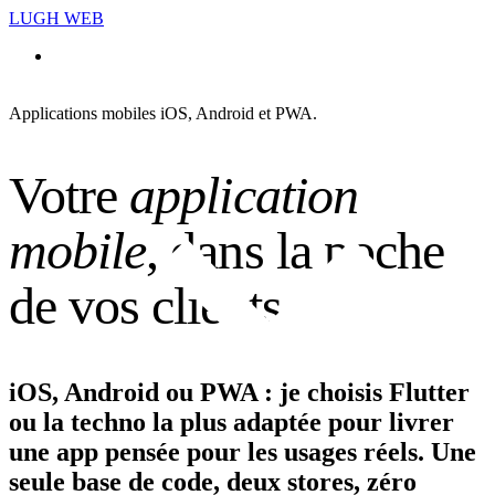
LUGH WEB
Prestations
Applications mobiles iOS, Android et PWA.
V
o
t
r
e
a
p
p
l
i
c
a
t
i
o
n
m
o
b
i
l
e
,
d
a
n
s
l
a
p
o
c
h
e
d
e
v
o
s
c
l
i
e
n
t
s
.
iOS, Android ou PWA : je choisis Flutter
ou la techno la plus adaptée pour livrer
une app pensée pour les usages réels. Une
seule base de code, deux stores, zéro