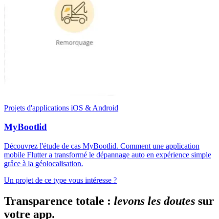
Projets d'applications iOS & Android
MyBootlid
Découvrez l'étude de cas MyBootlid. Comment une application
mobile Flutter a transformé le dépannage auto en expérience simple
grâce à la géolocalisation.
Un projet de ce type vous intéresse ?
T
r
a
n
s
p
a
r
e
n
c
e
t
o
t
a
l
e
:
l
e
v
o
n
s
l
e
s
d
o
u
t
e
s
s
u
r
v
o
t
r
e
a
p
p
.