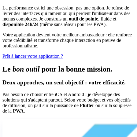
La performance est ici une obsession, pas une option. Je refuse de
livrer des interfaces qui rament ou qui perdent l'utilisateur dans des
menus complexes. Je construis un
outil de pointe
, fluide et
disponible 24h/24
(même sans réseau pour les PWA).
Votre application devient votre meilleur ambassadeur : elle renforce
votre crédibilité et transforme chaque interaction en preuve de
professionnalisme.
Prêt à lancer votre application ?
L
e
b
o
n
o
u
t
i
l
p
o
u
r
l
a
b
o
n
n
e
m
i
s
s
i
o
n
.
Deux approches, un seul objectif : votre efficacité.
Pas besoin de choisir entre iOS et Android : je développe des
solutions qui s'adaptent partout. Selon votre budget et vos objectifs
de diffusion, on part sur la puissance de
Flutter
ou sur la souplesse
de la
PWA
.