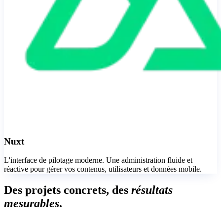
Nuxt
L'interface de pilotage moderne. Une administration fluide et
réactive pour gérer vos contenus, utilisateurs et données mobile.
D
e
s
p
r
o
j
e
t
s
c
o
n
c
r
e
t
s
,
d
e
s
r
é
s
u
l
t
a
t
s
m
e
s
u
r
a
b
l
e
s
.