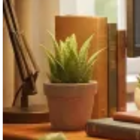
Actualités & Tendances Tech
Développement Web & Mobile
Automatisation, IA & Outils
Anecdotes & Perles du Web
Cybersécurité
Qui suis-je ?