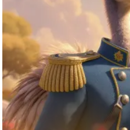
Logiciel métier
Audit de Cybersécurité
Réalisations
Tout
Créations de sites internet
Projets d'applications iOS & Android
Plateformes métiers personnalisées
Blog
Tout
Actualités & Tendances Tech
Développement Web & Mobile
Automatisation, IA & Outils
Anecdotes & Perles du Web
Cybersécurité
Qui suis-je ?
Me contacter