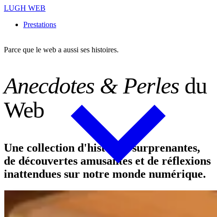
LUGH WEB
Prestations
Parce que le web a aussi ses histoires.
A
n
e
c
d
o
t
e
s
&
P
e
r
l
e
s
d
u
W
e
b
Une collection d'histoires surprenantes,
de découvertes amusantes et de réflexions
inattendues sur notre monde numérique.