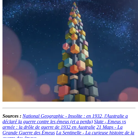
Sources :
National Geographic - Insolite : en 1932, l'Australie a
déclaré la guerre contre les émeus (et a perdu)
Slate - Emeus vs
armée : la drôle de guerre de 1932 en Australie
21 Maps - La
Grande Guerre des Émeus
La Sentinelle - La curieuse histoire de la