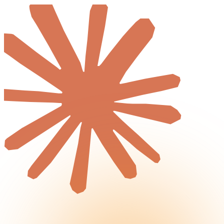
Logiciel métier
Audit de Cybersécurité
Réalisations
Tout
Créations de sites internet
Projets d'applications iOS & Android
Plateformes métiers personnalisées
Blog
Tout
Actualités & Tendances Tech
Développement Web & Mobile
Automatisation, IA & Outils
Anecdotes & Perles du Web
Cybersécurité
Qui suis-je ?
Me contacter