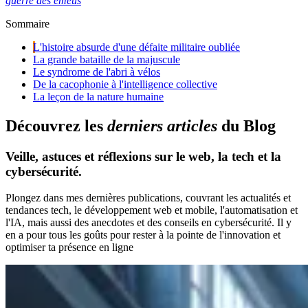
guerre des émeus
Sommaire
L'histoire absurde d'une défaite militaire oubliée
La grande bataille de la majuscule
Le syndrome de l'abri à vélos
De la cacophonie à l'intelligence collective
La leçon de la nature humaine
D
é
c
o
u
v
r
e
z
l
e
s
d
e
r
n
i
e
r
s
a
r
t
i
c
l
e
s
d
u
B
l
o
g
Veille, astuces et réflexions sur le web, la tech et la
cybersécurité.
Plongez dans mes dernières publications, couvrant les actualités et
tendances tech, le développement web et mobile, l'automatisation et
l'IA, mais aussi des anecdotes et des conseils en cybersécurité. Il y
en a pour tous les goûts pour rester à la pointe de l'innovation et
optimiser ta présence en ligne