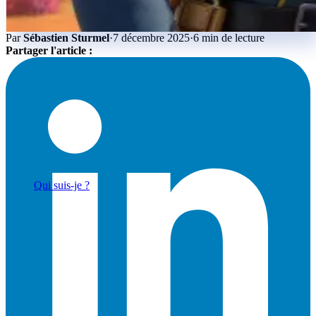
Par
Sébastien Sturmel
·
7 décembre 2025
·
6 min de lecture
Partager l'article :
Actualités & Tendances Tech
Développement Web & Mobile
Automatisation, IA & Outils
Anecdotes & Perles du Web
Cybersécurité
Qui suis-je ?