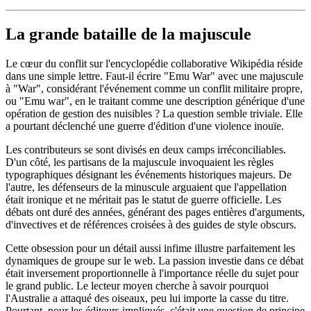
La grande bataille de la majuscule
Le cœur du conflit sur l'encyclopédie collaborative Wikipédia réside
dans une simple lettre. Faut-il écrire "Emu War" avec une majuscule
à "War", considérant l'événement comme un conflit militaire propre,
ou "Emu war", en le traitant comme une description générique d'une
opération de gestion des nuisibles ? La question semble triviale. Elle
a pourtant déclenché une guerre d'édition d'une violence inouïe.
Les contributeurs se sont divisés en deux camps irréconciliables.
D'un côté, les partisans de la majuscule invoquaient les règles
typographiques désignant les événements historiques majeurs. De
l'autre, les défenseurs de la minuscule arguaient que l'appellation
était ironique et ne méritait pas le statut de guerre officielle. Les
débats ont duré des années, générant des pages entières d'arguments,
d'invectives et de références croisées à des guides de style obscurs.
Cette obsession pour un détail aussi infime illustre parfaitement les
dynamiques de groupe sur le web. La passion investie dans ce débat
était inversement proportionnelle à l'importance réelle du sujet pour
le grand public. Le lecteur moyen cherche à savoir pourquoi
l'Australie a attaqué des oiseaux, peu lui importe la casse du titre.
Pourtant, pour les éditeurs impliqués, c'était une question de principe