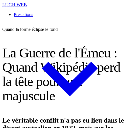
LUGH WEB
Prestations
Quand la forme éclipse le fond
L
a
G
u
e
r
r
e
d
e
l
'
É
m
e
u
:
Q
u
a
n
d
W
i
k
i
p
é
d
i
a
p
e
r
d
l
a
t
ê
t
e
p
o
u
r
u
n
e
m
a
j
u
s
c
u
l
e
Le véritable conflit n'a pas eu lieu dans le