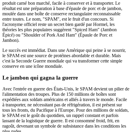
produit carné bon marché, facile à conserver et à transporter. Le
résultat est une préparation à base d'épaule de porc et de jambon,
moulée dans une boîte de conserve rectangulaire reconnaissable
entre toutes. Le nom, "SPAM", est le fruit d'un concours. Si
l'acronyme officiel reste un secret bien gardé par Hormel, les
théories les plus populaires suggèrent "Spiced Ham" (Jambon
Épicé) ou "Shoulder of Pork And Ham" (Épaule de Porc et
Jambon).
Le succès est immédiat. Dans une Amérique qui peine à se nourrir,
le SPAM est une source de protéines abordable et durable. Mais
c'est la Seconde Guerre mondiale qui va transformer cette simple
conserve en une icône mondiale.
Le jambon qui gagna la guerre
Avec l'entrée en guerre des États-Unis, le SPAM devient un pilier de
l'alimentation des troupes. Plus de 150 millions de boîtes sont
expédiées aux soldats américains et alliés à travers le monde. Facile
à transporter, ne nécessitant pas de réfrigération, il est présent sur
tous les fronts, du Pacifique à l'Europe. Pour des millions de soldats,
le SPAM est le goût du quotidien, un rappel constant et parfois
lassant de la logistique de guerre. Il est consommé froid, frit, en
ragoût, devenant un symbole de subsistance dans les conditions les
plus rudes.