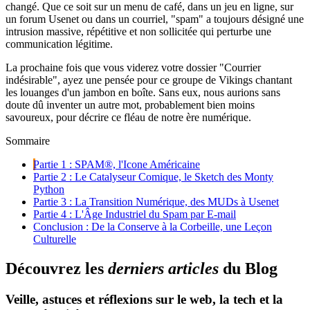
changé. Que ce soit sur un menu de café, dans un jeu en ligne, sur
un forum Usenet ou dans un courriel, "spam" a toujours désigné une
intrusion massive, répétitive et non sollicitée qui perturbe une
communication légitime.
La prochaine fois que vous viderez votre dossier "Courrier
indésirable", ayez une pensée pour ce groupe de Vikings chantant
les louanges d'un jambon en boîte. Sans eux, nous aurions sans
doute dû inventer un autre mot, probablement bien moins
savoureux, pour décrire ce fléau de notre ère numérique.
Sommaire
Partie 1 : SPAM®, l'Icone Américaine
Partie 2 : Le Catalyseur Comique, le Sketch des Monty
Python
Partie 3 : La Transition Numérique, des MUDs à Usenet
Partie 4 : L'Âge Industriel du Spam par E-mail
Conclusion : De la Conserve à la Corbeille, une Leçon
Culturelle
D
é
c
o
u
v
r
e
z
l
e
s
d
e
r
n
i
e
r
s
a
r
t
i
c
l
e
s
d
u
B
l
o
g
Veille, astuces et réflexions sur le web, la tech et la