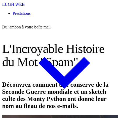
LUGH WEB
Prestations
Du jambon à votre boîte mail.
L
'
I
n
c
r
o
y
a
b
l
e
H
i
s
t
o
i
r
e
d
u
M
o
t
"
S
p
a
m
"
Découvrez comment une conserve de la
Seconde Guerre mondiale et un sketch
culte des Monty Python ont donné leur
nom au fléau de nos e-mails.