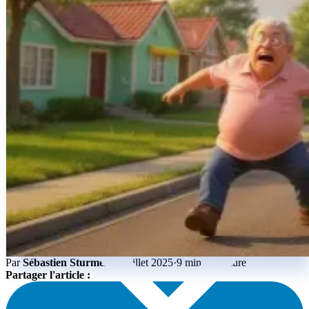
Créations de sites internet
Projets d'applications iOS & Android
Plateformes métiers personnalisées
Blog
Par
Sébastien Sturmel
·
27 juillet 2025
·
9 min de lecture
Partager l'article :