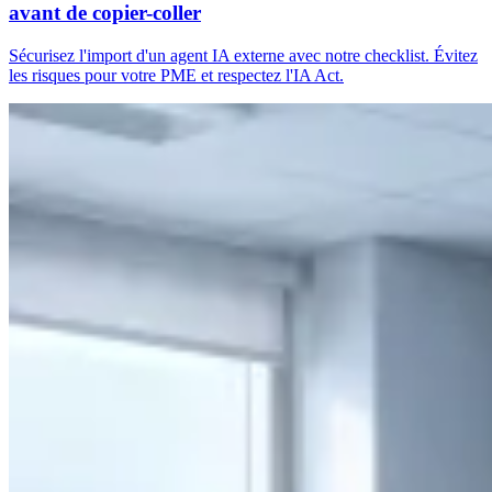
avant de copier-coller
Sécurisez l'import d'un agent IA externe avec notre checklist. Évitez
les risques pour votre PME et respectez l'IA Act.