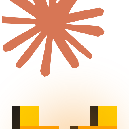
Logiciel métier
Audit de Cybersécurité
Réalisations
Tout
Créations de sites internet
Projets d'applications iOS & Android
Plateformes métiers personnalisées
Blog
Tout
Actualités & Tendances Tech
Développement Web & Mobile
Automatisation, IA & Outils
Anecdotes & Perles du Web
Cybersécurité
Qui suis-je ?
Me contacter