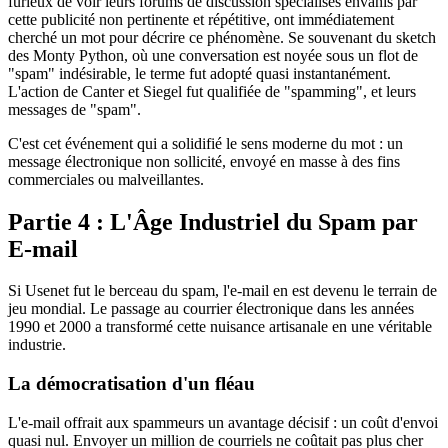
furieux de voir leurs forums de discussion spécialisés envahis par
cette publicité non pertinente et répétitive, ont immédiatement
cherché un mot pour décrire ce phénomène. Se souvenant du sketch
des Monty Python, où une conversation est noyée sous un flot de
"spam" indésirable, le terme fut adopté quasi instantanément.
L'action de Canter et Siegel fut qualifiée de "spamming", et leurs
messages de "spam".
C'est cet événement qui a solidifié le sens moderne du mot : un
message électronique non sollicité, envoyé en masse à des fins
commerciales ou malveillantes.
Partie 4 : L'Âge Industriel du Spam par
E-mail
Si Usenet fut le berceau du spam, l'e-mail en est devenu le terrain de
jeu mondial. Le passage au courrier électronique dans les années
1990 et 2000 a transformé cette nuisance artisanale en une véritable
industrie.
La démocratisation d'un fléau
L'e-mail offrait aux spammeurs un avantage décisif : un coût d'envoi
quasi nul. Envoyer un million de courriels ne coûtait pas plus cher