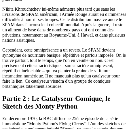
Nikita Khrouchtchev lui-même admettra plus tard que sans les
livraisons de SPAM américain, l'Armée Rouge aurait eu d'immenses
difficultés à nourrir ses troupes. Cette distribution massive ancre le
SPAM dans l'inconscient collectif mondial. Après la guerre, il reste
un aliment de base dans de nombreux pays qui ont connu des
privations, notamment au Royaume-Uni, à Hawaï, et dans plusieurs
nations asiatiques.
Cependant, cette omniprésence a un revers. Le SPAM devient
synonyme de nourriture basique, répétitive et parfois imposée. On le
trouve partout, tout le temps, que l'on en veuille ou non. C'est
précisément cette caractéristique – son caractère omniprésent,
répétitif et inéluctable – qui va planter la graine de sa future
incarnation numérique. Il ne manquait plus qu'un catalyseur pour
faire le lien. Ce catalyseur viendra d'un groupe de comiques
britanniques totalement absurdes.
Partie 2 : Le Catalyseur Comique, le
Sketch des Monty Python
En décembre 1970, la BBC diffuse le 25ème épisode de la série
humoristique "Monty Python's Flying Circus". L'un des sketches de
cet épisode, simplement intitulé "Spam", va, sans le savoir, donner