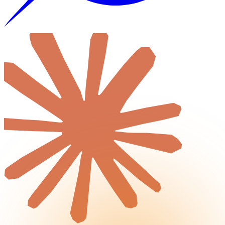
Logiciel métier
Audit de Cybersécurité
Réalisations
Tout
Créations de sites internet
Projets d'applications iOS & Android
Plateformes métiers personnalisées
Blog
Tout
Actualités & Tendances Tech
Développement Web & Mobile
Automatisation, IA & Outils
Anecdotes & Perles du Web
Cybersécurité
Qui suis-je ?
Me contacter