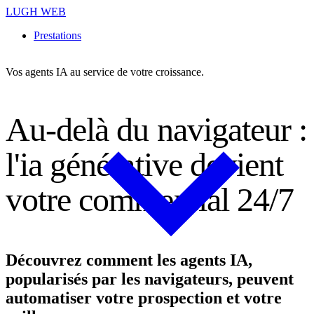
LUGH WEB
Prestations
Vos agents IA au service de votre croissance.
A
u
-
d
e
l
à
d
u
n
a
v
i
g
a
t
e
u
r
:
l
'
i
a
g
é
n
é
r
a
t
i
v
e
d
e
v
i
e
n
t
v
o
t
r
e
c
o
m
m
e
r
c
i
a
l
2
4
/
7
Découvrez comment les agents IA,
popularisés par les navigateurs, peuvent
automatiser votre prospection et votre