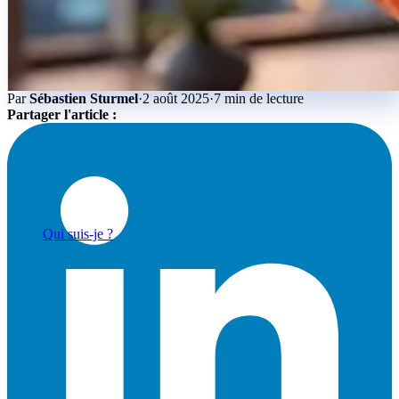
Par
Sébastien Sturmel
·
2 août 2025
·
7 min de lecture
Partager l'article :
Actualités & Tendances Tech
Développement Web & Mobile
Automatisation, IA & Outils
Anecdotes & Perles du Web
Cybersécurité
Qui suis-je ?