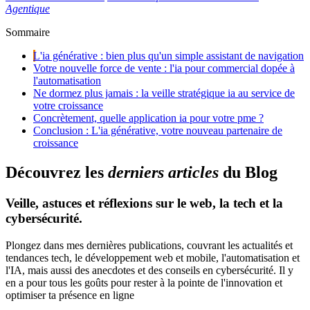
Agentique
Sommaire
L'ia générative : bien plus qu'un simple assistant de navigation
Votre nouvelle force de vente : l'ia pour commercial dopée à
l'automatisation
Ne dormez plus jamais : la veille stratégique ia au service de
votre croissance
Concrètement, quelle application ia pour votre pme ?
Conclusion : L'ia générative, votre nouveau partenaire de
croissance
D
é
c
o
u
v
r
e
z
l
e
s
d
e
r
n
i
e
r
s
a
r
t
i
c
l
e
s
d
u
B
l
o
g
Veille, astuces et réflexions sur le web, la tech et la
cybersécurité.
Plongez dans mes dernières publications, couvrant les actualités et
tendances tech, le développement web et mobile, l'automatisation et
l'IA, mais aussi des anecdotes et des conseils en cybersécurité. Il y
en a pour tous les goûts pour rester à la pointe de l'innovation et
optimiser ta présence en ligne