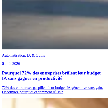
Automatisation, IA & Outils
6 août 2026
Pourquoi 72% des entreprises brûlent leur budget
IA sans gagner en productivité
72% des entreprises gaspillent leur budget IA générative sans gain.
Découvrez pourquoi et comment réussir.