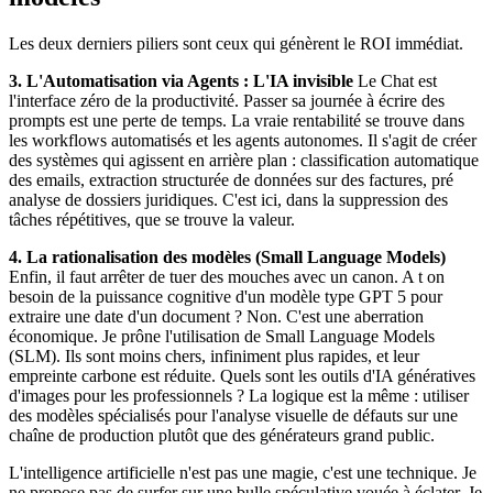
Les deux derniers piliers sont ceux qui génèrent le ROI immédiat.
3. L'Automatisation via Agents : L'IA invisible
Le Chat est
l'interface zéro de la productivité. Passer sa journée à écrire des
prompts est une perte de temps. La vraie rentabilité se trouve dans
les workflows automatisés et les agents autonomes. Il s'agit de créer
des systèmes qui agissent en arrière plan : classification automatique
des emails, extraction structurée de données sur des factures, pré
analyse de dossiers juridiques. C'est ici, dans la suppression des
tâches répétitives, que se trouve la valeur.
4. La rationalisation des modèles (Small Language Models)
Enfin, il faut arrêter de tuer des mouches avec un canon. A t on
besoin de la puissance cognitive d'un modèle type GPT 5 pour
extraire une date d'un document ? Non. C'est une aberration
économique. Je prône l'utilisation de Small Language Models
(SLM). Ils sont moins chers, infiniment plus rapides, et leur
empreinte carbone est réduite. Quels sont les outils d'IA génératives
d'images pour les professionnels ? La logique est la même : utiliser
des modèles spécialisés pour l'analyse visuelle de défauts sur une
chaîne de production plutôt que des générateurs grand public.
L'intelligence artificielle n'est pas une magie, c'est une technique. Je
ne propose pas de surfer sur une bulle spéculative vouée à éclater. Je