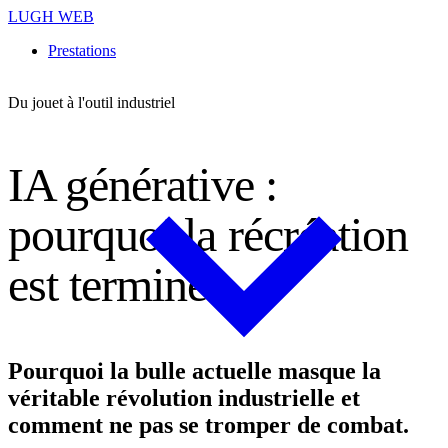
LUGH WEB
Prestations
Du jouet à l'outil industriel
I
A
g
é
n
é
r
a
t
i
v
e
:
p
o
u
r
q
u
o
i
l
a
r
é
c
r
é
a
t
i
o
n
e
s
t
t
e
r
m
i
n
é
e
Pourquoi la bulle actuelle masque la
véritable révolution industrielle et
comment ne pas se tromper de combat.