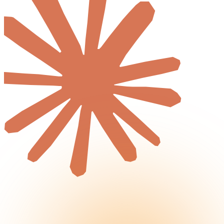
Logiciel métier
Audit de Cybersécurité
Réalisations
Tout
Créations de sites internet
Projets d'applications iOS & Android
Plateformes métiers personnalisées
Blog
Tout
Actualités & Tendances Tech
Développement Web & Mobile
Automatisation, IA & Outils
Anecdotes & Perles du Web
Cybersécurité
Qui suis-je ?
Me contacter