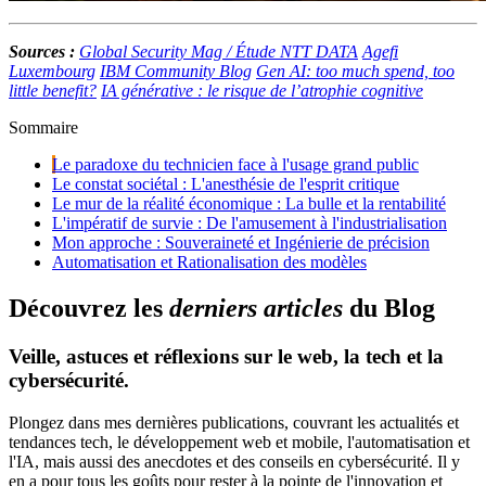
Sources :
Global Security Mag / Étude NTT DATA
Agefi
Luxembourg
IBM Community Blog
Gen AI: too much spend, too
little benefit?
IA générative : le risque de l’atrophie cognitive
Sommaire
Le paradoxe du technicien face à l'usage grand public
Le constat sociétal : L'anesthésie de l'esprit critique
Le mur de la réalité économique : La bulle et la rentabilité
L'impératif de survie : De l'amusement à l'industrialisation
Mon approche : Souveraineté et Ingénierie de précision
Automatisation et Rationalisation des modèles
D
é
c
o
u
v
r
e
z
l
e
s
d
e
r
n
i
e
r
s
a
r
t
i
c
l
e
s
d
u
B
l
o
g
Veille, astuces et réflexions sur le web, la tech et la
cybersécurité.
Plongez dans mes dernières publications, couvrant les actualités et
tendances tech, le développement web et mobile, l'automatisation et
l'IA, mais aussi des anecdotes et des conseils en cybersécurité. Il y
en a pour tous les goûts pour rester à la pointe de l'innovation et