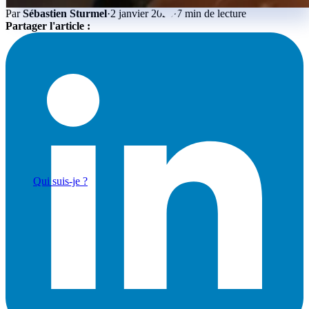
Par
Sébastien Sturmel
·
2 janvier 2026
·
7 min de lecture
Partager l'article :
Actualités & Tendances Tech
Développement Web & Mobile
Automatisation, IA & Outils
Anecdotes & Perles du Web
Cybersécurité
Qui suis-je ?