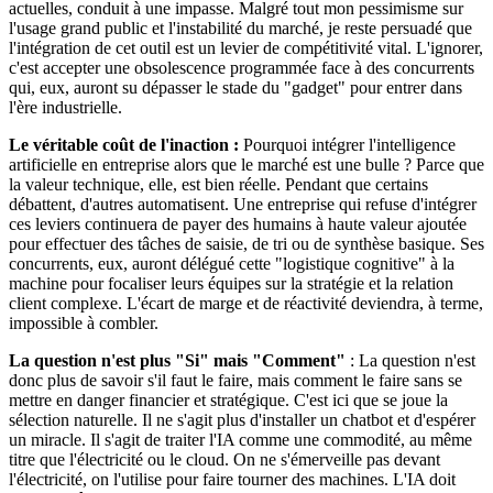
actuelles, conduit à une impasse. Malgré tout mon pessimisme sur
l'usage grand public et l'instabilité du marché, je reste persuadé que
l'intégration de cet outil est un levier de compétitivité vital. L'ignorer,
c'est accepter une obsolescence programmée face à des concurrents
qui, eux, auront su dépasser le stade du "gadget" pour entrer dans
l'ère industrielle.
Le véritable coût de l'inaction :
Pourquoi intégrer l'intelligence
artificielle en entreprise alors que le marché est une bulle ? Parce que
la valeur technique, elle, est bien réelle. Pendant que certains
débattent, d'autres automatisent. Une entreprise qui refuse d'intégrer
ces leviers continuera de payer des humains à haute valeur ajoutée
pour effectuer des tâches de saisie, de tri ou de synthèse basique. Ses
concurrents, eux, auront délégué cette "logistique cognitive" à la
machine pour focaliser leurs équipes sur la stratégie et la relation
client complexe. L'écart de marge et de réactivité deviendra, à terme,
impossible à combler.
La question n'est plus "Si" mais "Comment"
: La question n'est
donc plus de savoir s'il faut le faire, mais comment le faire sans se
mettre en danger financier et stratégique. C'est ici que se joue la
sélection naturelle. Il ne s'agit plus d'installer un chatbot et d'espérer
un miracle. Il s'agit de traiter l'IA comme une commodité, au même
titre que l'électricité ou le cloud. On ne s'émerveille pas devant
l'électricité, on l'utilise pour faire tourner des machines. L'IA doit