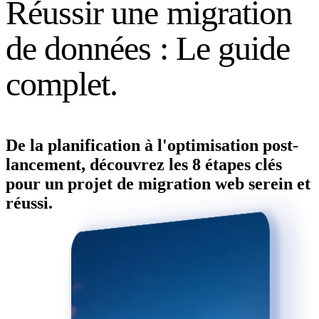
R
é
u
s
s
i
r
u
n
e
m
i
g
r
a
t
i
o
n
d
e
d
o
n
n
é
e
s
:
L
e
g
u
i
d
e
c
o
m
p
l
e
t
.
De la planification à l'optimisation post-
lancement, découvrez les 8 étapes clés
pour un projet de migration web serein et
réussi.