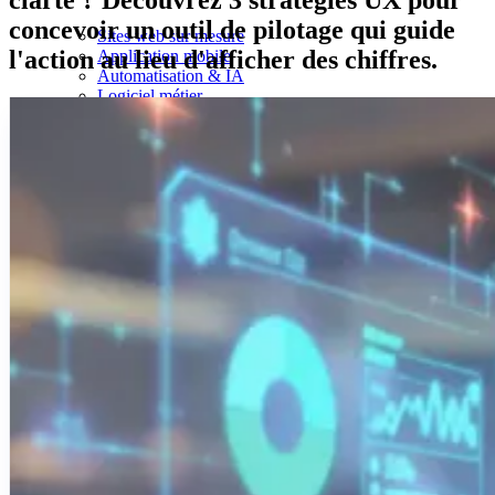
clarté ? Découvrez 3 stratégies UX pour
concevoir un outil de pilotage qui guide
Sites web sur mesure
l'action au lieu d'afficher des chiffres.
Application mobile
Automatisation & IA
Logiciel métier
Audit de Cybersécurité
Réalisations