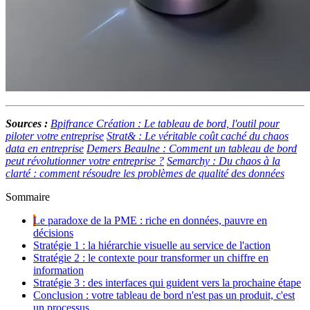
Sources :
Bpifrance Création : Le tableau de bord, l'outil pour
piloter votre entreprise
Strat& : Le véritable coût caché du chaos
data en entreprise
Demers Beaulne : Comment un tableau de bord
peut révolutionner votre entreprise ?
Semarchy : Du chaos à la
clarté : comment résoudre les problèmes de qualité des données
Sommaire
Le paradoxe de la PME : riche en données, pauvre en
décisions
Stratégie 1 : la hiérarchie visuelle au service de l'action
Stratégie 2 : le contexte pour transformer un chiffre en
information
Stratégie 3 : des interfaces qui guident vers la prochaine étape
Conclusion : votre tableau de bord n'est pas un produit, c'est
un processus