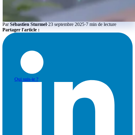
Par
Sébastien Sturmel
·
23 septembre 2025
·
7 min de lecture
Partager l'article :
Actualités & Tendances Tech
Développement Web & Mobile
Automatisation, IA & Outils
Anecdotes & Perles du Web
Cybersécurité
Qui suis-je ?