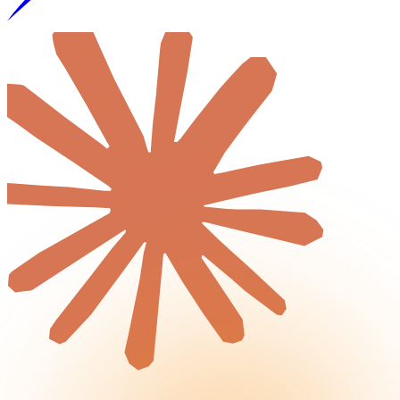
Logiciel métier
Audit de Cybersécurité
Réalisations
Tout
Créations de sites internet
Projets d'applications iOS & Android
Plateformes métiers personnalisées
Blog
Tout
Actualités & Tendances Tech
Développement Web & Mobile
Automatisation, IA & Outils
Anecdotes & Perles du Web
Cybersécurité
Qui suis-je ?
Me contacter