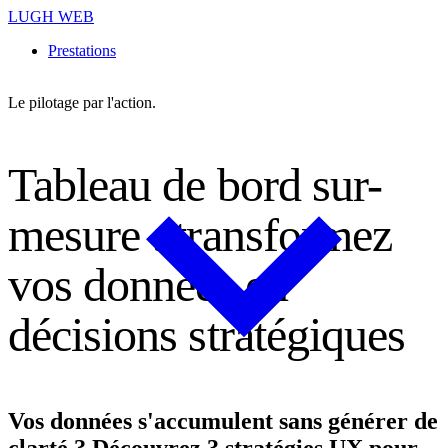
LUGH WEB
Prestations
Le pilotage par l'action.
T
a
b
l
e
a
u
d
e
b
o
r
d
s
u
r
-
m
e
s
u
r
e
:
t
r
a
n
s
f
o
r
m
e
z
v
o
s
d
o
n
n
é
e
s
e
n
d
é
c
i
s
i
o
n
s
s
t
r
a
t
é
g
i
q
u
e
s
Vos données s'accumulent sans générer de