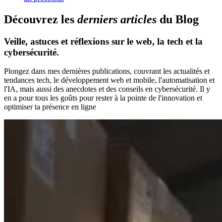
D
é
c
o
u
v
r
e
z
l
e
s
d
e
r
n
i
e
r
s
a
r
t
i
c
l
e
s
d
u
B
l
o
g
Veille, astuces et réflexions sur le web, la tech et la
cybersécurité.
Plongez dans mes dernières publications, couvrant les actualités et
tendances tech, le développement web et mobile, l'automatisation et
l'IA, mais aussi des anecdotes et des conseils en cybersécurité. Il y
en a pour tous les goûts pour rester à la pointe de l'innovation et
optimiser ta présence en ligne