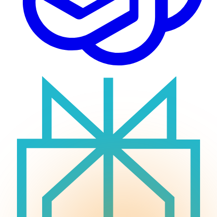
Logiciel métier
Audit de Cybersécurité
Réalisations
Tout
Créations de sites internet
Projets d'applications iOS & Android
Plateformes métiers personnalisées
Blog
Tout
Actualités & Tendances Tech
Développement Web & Mobile
Automatisation, IA & Outils
Anecdotes & Perles du Web
Cybersécurité
Qui suis-je ?
Me contacter