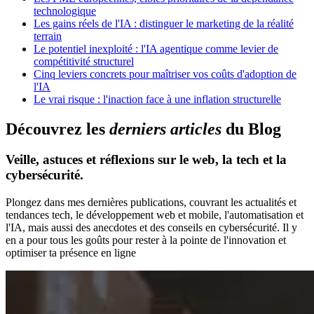
technologique
Les gains réels de l'IA : distinguer le marketing de la réalité
terrain
Le potentiel inexploité : l'IA agentique comme levier de
compétitivité structurel
Cinq leviers concrets pour maîtriser vos coûts d'adoption de
l'IA
Le vrai risque : l'inaction face à une inflation structurelle
D
é
c
o
u
v
r
e
z
l
e
s
d
e
r
n
i
e
r
s
a
r
t
i
c
l
e
s
d
u
B
l
o
g
Veille, astuces et réflexions sur le web, la tech et la
cybersécurité.
Plongez dans mes dernières publications, couvrant les actualités et
tendances tech, le développement web et mobile, l'automatisation et
l'IA, mais aussi des anecdotes et des conseils en cybersécurité. Il y
en a pour tous les goûts pour rester à la pointe de l'innovation et
optimiser ta présence en ligne