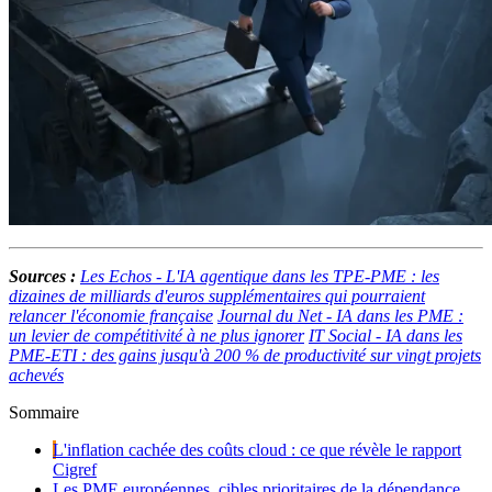
Sources :
Les Echos - L'IA agentique dans les TPE-PME : les
dizaines de milliards d'euros supplémentaires qui pourraient
relancer l'économie française
Journal du Net - IA dans les PME :
un levier de compétitivité à ne plus ignorer
IT Social - IA dans les
PME-ETI : des gains jusqu'à 200 % de productivité sur vingt projets
achevés
Sommaire
L'inflation cachée des coûts cloud : ce que révèle le rapport
Cigref
Les PME européennes, cibles prioritaires de la dépendance