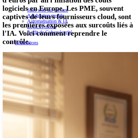
d'euros par an l'inflation des coûts
logiciels en Europe. Les PME, souvent
Sites web sur mesure
captives de leurs fournisseurs cloud, sont
Application mobile
Automatisation & IA
les premières exposées aux surcoûts liés à
Logiciel métier
l'IA. Voici comment reprendre le
Audit de Cybersécurité
contrôle.
Réalisations