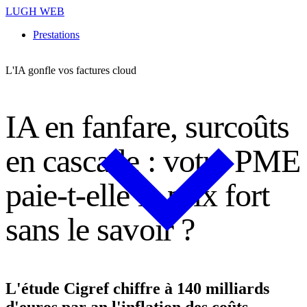
LUGH WEB
Prestations
L'IA gonfle vos factures cloud
I
A
e
n
f
a
n
f
a
r
e
,
s
u
r
c
o
û
t
s
e
n
c
a
s
c
a
d
e
:
v
o
t
r
e
P
M
E
p
a
i
e
-
t
-
e
l
l
e
l
e
p
r
i
x
f
o
r
t
s
a
n
s
l
e
s
a
v
o
i
r
?
L'étude Cigref chiffre à 140 milliards